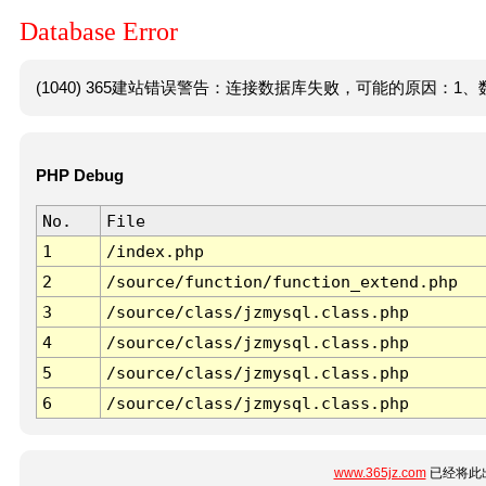
Database Error
(1040) 365建站错误警告：连接数据库失败，可能的原因：1、数
PHP Debug
No.
File
1
/index.php
2
/source/function/function_extend.php
3
/source/class/jzmysql.class.php
4
/source/class/jzmysql.class.php
5
/source/class/jzmysql.class.php
6
/source/class/jzmysql.class.php
www.365jz.com
已经将此