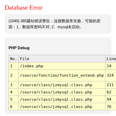
Database Error
(1040) 365建站错误警告：连接数据库失败，可能的原
因：1、数据库密码不对; 2、mysql未启动。
PHP Debug
No.
File
Line
1
/index.php
14
2
/source/function/function_extend.php
324
3
/source/class/jzmysql.class.php
211
4
/source/class/jzmysql.class.php
62
5
/source/class/jzmysql.class.php
94
6
/source/class/jzmysql.class.php
76