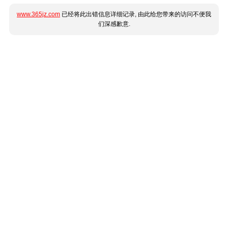
www.365jz.com
已经将此出错信息详细记录, 由此给您带来的访问不便我
们深感歉意.