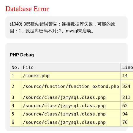
Database Error
(1040) 365建站错误警告：连接数据库失败，可能的原
因：1、数据库密码不对; 2、mysql未启动。
PHP Debug
No.
File
Line
1
/index.php
14
2
/source/function/function_extend.php
324
3
/source/class/jzmysql.class.php
211
4
/source/class/jzmysql.class.php
62
5
/source/class/jzmysql.class.php
94
6
/source/class/jzmysql.class.php
76