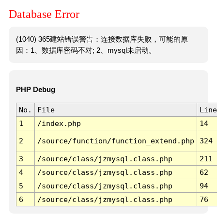
Database Error
(1040) 365建站错误警告：连接数据库失败，可能的原
因：1、数据库密码不对; 2、mysql未启动。
PHP Debug
No.
File
Line
1
/index.php
14
2
/source/function/function_extend.php
324
3
/source/class/jzmysql.class.php
211
4
/source/class/jzmysql.class.php
62
5
/source/class/jzmysql.class.php
94
6
/source/class/jzmysql.class.php
76