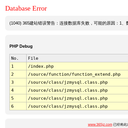
Database Error
(1040) 365建站错误警告：连接数据库失败，可能的原因：1、数
PHP Debug
No.
File
1
/index.php
2
/source/function/function_extend.php
3
/source/class/jzmysql.class.php
4
/source/class/jzmysql.class.php
5
/source/class/jzmysql.class.php
6
/source/class/jzmysql.class.php
www.365jz.com
已经将此