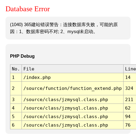
Database Error
(1040) 365建站错误警告：连接数据库失败，可能的原
因：1、数据库密码不对; 2、mysql未启动。
PHP Debug
No.
File
Line
1
/index.php
14
2
/source/function/function_extend.php
324
3
/source/class/jzmysql.class.php
211
4
/source/class/jzmysql.class.php
62
5
/source/class/jzmysql.class.php
94
6
/source/class/jzmysql.class.php
76