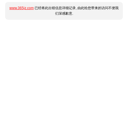
www.365jz.com
已经将此出错信息详细记录, 由此给您带来的访问不便我
们深感歉意.