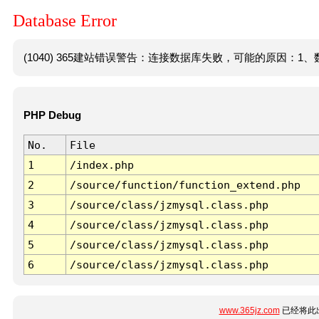
Database Error
(1040) 365建站错误警告：连接数据库失败，可能的原因：1、数
PHP Debug
No.
File
1
/index.php
2
/source/function/function_extend.php
3
/source/class/jzmysql.class.php
4
/source/class/jzmysql.class.php
5
/source/class/jzmysql.class.php
6
/source/class/jzmysql.class.php
www.365jz.com
已经将此