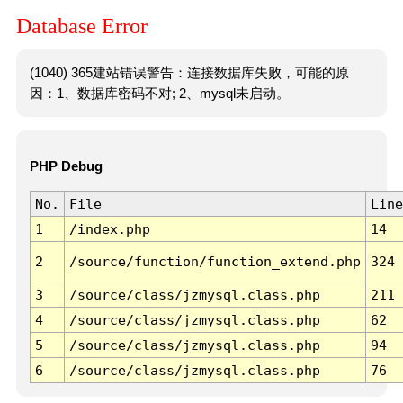
Database Error
(1040) 365建站错误警告：连接数据库失败，可能的原
因：1、数据库密码不对; 2、mysql未启动。
PHP Debug
No.
File
Line
1
/index.php
14
2
/source/function/function_extend.php
324
3
/source/class/jzmysql.class.php
211
4
/source/class/jzmysql.class.php
62
5
/source/class/jzmysql.class.php
94
6
/source/class/jzmysql.class.php
76