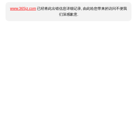
www.365jz.com
已经将此出错信息详细记录, 由此给您带来的访问不便我
们深感歉意.