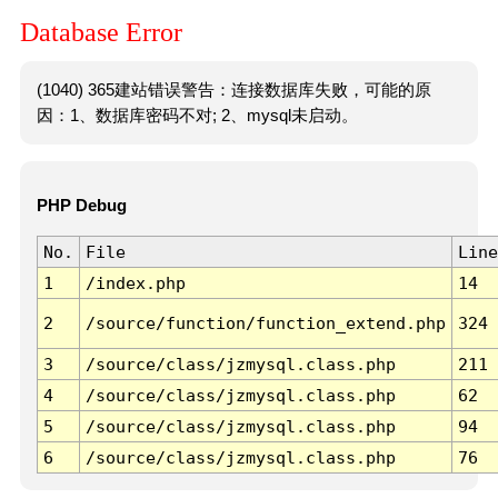
Database Error
(1040) 365建站错误警告：连接数据库失败，可能的原
因：1、数据库密码不对; 2、mysql未启动。
PHP Debug
No.
File
Line
1
/index.php
14
2
/source/function/function_extend.php
324
3
/source/class/jzmysql.class.php
211
4
/source/class/jzmysql.class.php
62
5
/source/class/jzmysql.class.php
94
6
/source/class/jzmysql.class.php
76