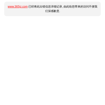
www.365jz.com
已经将此出错信息详细记录, 由此给您带来的访问不便我
们深感歉意.