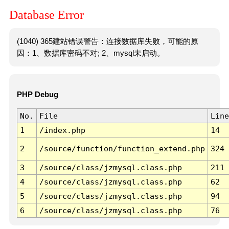
Database Error
(1040) 365建站错误警告：连接数据库失败，可能的原
因：1、数据库密码不对; 2、mysql未启动。
PHP Debug
No.
File
Line
1
/index.php
14
2
/source/function/function_extend.php
324
3
/source/class/jzmysql.class.php
211
4
/source/class/jzmysql.class.php
62
5
/source/class/jzmysql.class.php
94
6
/source/class/jzmysql.class.php
76