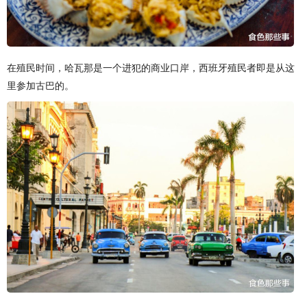
在殖民时间，哈瓦那是一个进犯的商业口岸，西班牙殖民者即是从这
里参加古巴的。