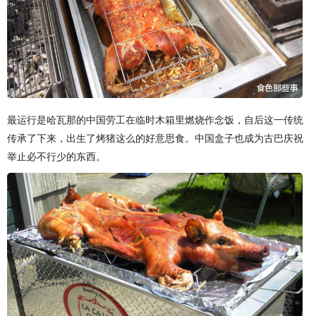
最运行是哈瓦那的中国劳工在临时木箱里燃烧作念饭，自后这一传统
传承了下来，出生了烤猪这么的好意思食。中国盒子也成为古巴庆祝
举止必不行少的东西。