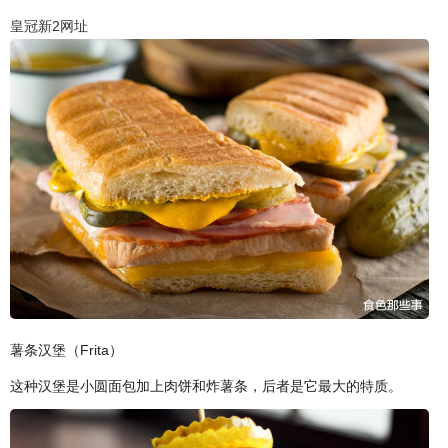
皇冠新2网址
薯条汉堡（Frita）
这种汉堡是小圆面包加上肉饼和炸薯条，后者是它最大的特质。