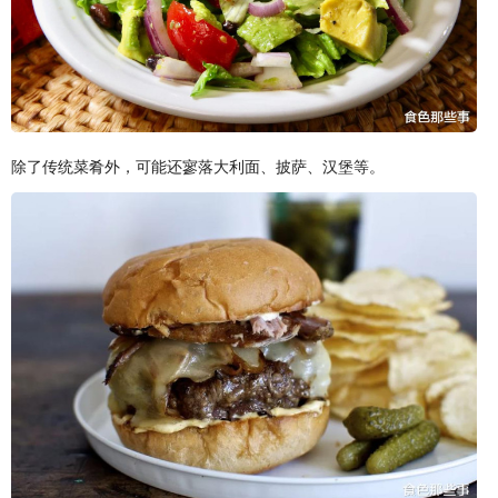
除了传统菜肴外，可能还寥落大利面、披萨、汉堡等。