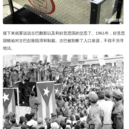
接下来就要说说古巴翻新以及和好意思国的交恶了。1961年，好意思
国晓谕对古巴彭胀阻滞和制裁。古巴被割断了入口泉源，不得不另寻
他法。