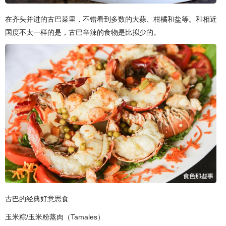
在齐头并进的古巴菜里，不错看到多数的大蒜、柑橘和盐等。和相近
国度不太一样的是，古巴辛辣的食物是比拟少的。
古巴的经典好意思食
玉米粽/玉米粉蒸肉（Tamales）