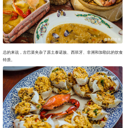
总的来说，古巴菜夹杂了原土泰诺族、西班牙、非洲和加勒比的饮食
特质。