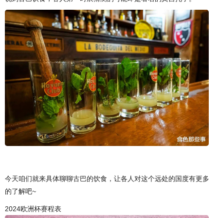
今天咱们就来具体聊聊古巴的饮食，让各人对这个远处的国度有更多
的了解吧~
2024欧洲杯赛程表