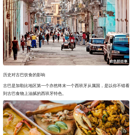
历史对古巴饮食的影响
古巴是加勒比地区第一个亦然终末一个西班牙从属国，是以你不错看
到古巴食物上油腻的西班牙特色。