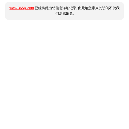
www.365jz.com
已经将此出错信息详细记录, 由此给您带来的访问不便我
们深感歉意.