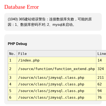
Database Error
(1040) 365建站错误警告：连接数据库失败，可能的原
因：1、数据库密码不对; 2、mysql未启动。
PHP Debug
No.
File
Line
1
/index.php
14
2
/source/function/function_extend.php
324
3
/source/class/jzmysql.class.php
211
4
/source/class/jzmysql.class.php
62
5
/source/class/jzmysql.class.php
94
6
/source/class/jzmysql.class.php
76