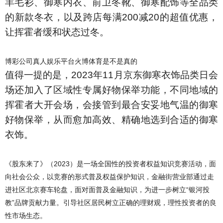
羊毛衫、御寒内衣、前卫冬靴、御寒配饰等全品类
的新款冬衣，以及跨店每满200减20的超值优惠，
让挥霍者缓和状态过冬。
博彩公司真人娱乐平台火博体育是不是真的
值得一提的是，2023年11月京东御寒衣饰品类日会
场还加入了区域性专属好物保举功能，不同地域的
挥霍者大开会场，会接管到最合安妥地气温的御寒
好物保举，从而愈加高效、精确地选到合适的御寒
衣饰。
《股东来了》（2023）是一场全国性的投资者权益知识竞赛活动，面
向社会公众，以竞赛的形式普及权益保护知识，金融街营业部通过走
进社区北京赛车轮盘，面对面普及金融知识，为进一步树立“银河投
教”品牌贡献力量。引导社区居民树立正确的理财观，理性投资者的良
性市场生态。