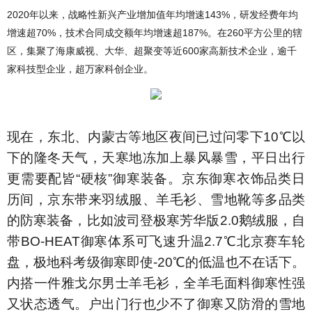
2020年以来，战略性新兴产业增加值年均增速143%，研发经费年均
增速超70%，技术合同成交额年均增速超187%。在260平方公里的辖
区，集聚了海康威视、大华、超聚变等近600家高新技术企业，逾千
家科技型企业，超万家科创企业。
现在，东北、内蒙古等地区夜间已过问零下10℃以
下的隆冬天气，天寒地冻加上暴风暴雪，平日出行
更需要配皆“硬核”御寒装备。京东御寒衣饰品类日
历间，京东带来羽绒服、羊毛衫、雪地靴等多品类
的防寒装备，比如波司登极寒芳华版2.0鹅绒服，自
带BO-HEAT御寒体系可飞速升温2.7℃北京赛车轮
盘，极地科考级御寒即使-20℃的低温也不在话下。
内搭一件雅戈尔男士羊毛衫，全羊毛面料御寒性强
又状态透气。户出门行也少不了御寒又防滑的雪地