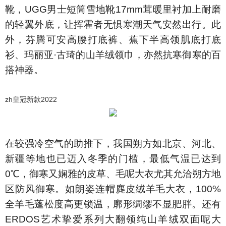
靴，UGG男士短筒雪地靴17mm茸暖里衬加上耐磨
的轻翼外底，让挥霍者无惧寒潮天气安然出行。此
外，芬腾可安高腰打底裤、蕉下半高领肌底打底
衫、玛丽亚·古琦的山羊绒领巾，亦然抗寒御寒的百
搭神器。
zh皇冠新款2022
在较强冷空气的助推下，我国朔方如北京、河北、
新疆等地也已迈入冬季的门槛，最低气温已达到
0℃，御寒又娴雅的皮草、毛呢大衣尤其允洽朔方地
区防风御寒。如朗姿连帽麂皮绒羊毛大衣，100%
全羊毛蓬松度高更锁温，廓形绸缪不显肥胖。还有
ERDOS艺术挚爱系列大翻领纯山羊绒双面呢大