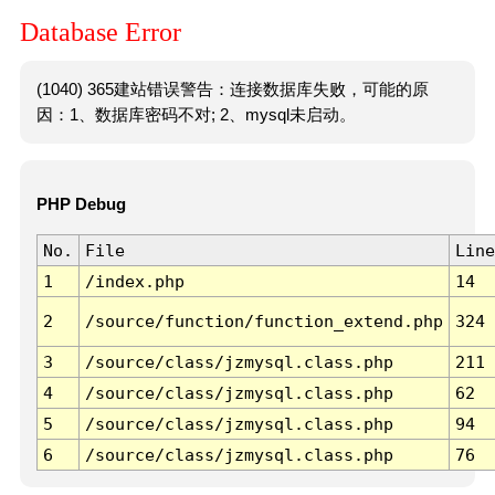
Database Error
(1040) 365建站错误警告：连接数据库失败，可能的原
因：1、数据库密码不对; 2、mysql未启动。
PHP Debug
No.
File
Line
1
/index.php
14
2
/source/function/function_extend.php
324
3
/source/class/jzmysql.class.php
211
4
/source/class/jzmysql.class.php
62
5
/source/class/jzmysql.class.php
94
6
/source/class/jzmysql.class.php
76