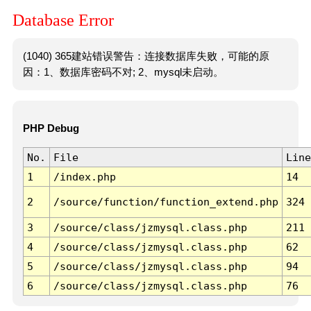
Database Error
(1040) 365建站错误警告：连接数据库失败，可能的原
因：1、数据库密码不对; 2、mysql未启动。
PHP Debug
No.
File
Line
1
/index.php
14
2
/source/function/function_extend.php
324
3
/source/class/jzmysql.class.php
211
4
/source/class/jzmysql.class.php
62
5
/source/class/jzmysql.class.php
94
6
/source/class/jzmysql.class.php
76