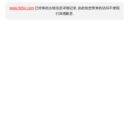
www.365jz.com
已经将此出错信息详细记录, 由此给您带来的访问不便我
们深感歉意.