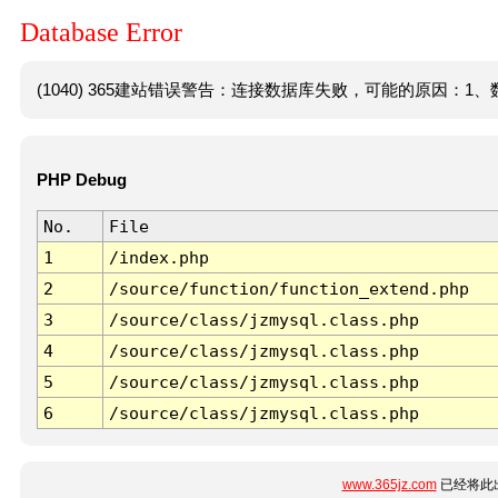
Database Error
(1040) 365建站错误警告：连接数据库失败，可能的原因：1、数
PHP Debug
No.
File
1
/index.php
2
/source/function/function_extend.php
3
/source/class/jzmysql.class.php
4
/source/class/jzmysql.class.php
5
/source/class/jzmysql.class.php
6
/source/class/jzmysql.class.php
www.365jz.com
已经将此