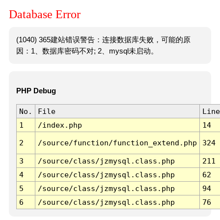
Database Error
(1040) 365建站错误警告：连接数据库失败，可能的原
因：1、数据库密码不对; 2、mysql未启动。
PHP Debug
No.
File
Line
1
/index.php
14
2
/source/function/function_extend.php
324
3
/source/class/jzmysql.class.php
211
4
/source/class/jzmysql.class.php
62
5
/source/class/jzmysql.class.php
94
6
/source/class/jzmysql.class.php
76