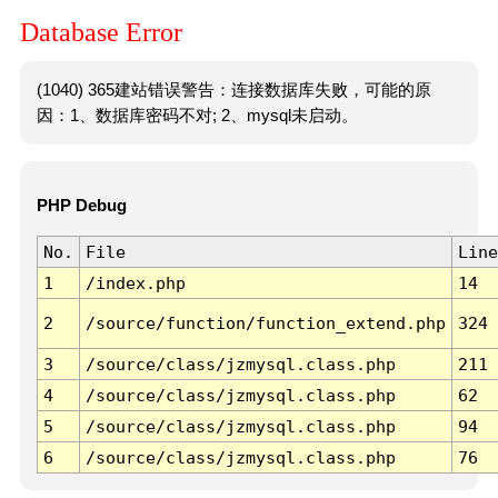
Database Error
(1040) 365建站错误警告：连接数据库失败，可能的原
因：1、数据库密码不对; 2、mysql未启动。
PHP Debug
No.
File
Line
1
/index.php
14
2
/source/function/function_extend.php
324
3
/source/class/jzmysql.class.php
211
4
/source/class/jzmysql.class.php
62
5
/source/class/jzmysql.class.php
94
6
/source/class/jzmysql.class.php
76