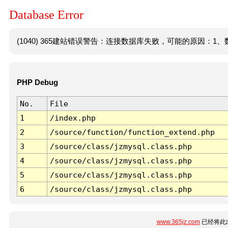
Database Error
(1040) 365建站错误警告：连接数据库失败，可能的原因：1、数
PHP Debug
No.
File
1
/index.php
2
/source/function/function_extend.php
3
/source/class/jzmysql.class.php
4
/source/class/jzmysql.class.php
5
/source/class/jzmysql.class.php
6
/source/class/jzmysql.class.php
www.365jz.com
已经将此