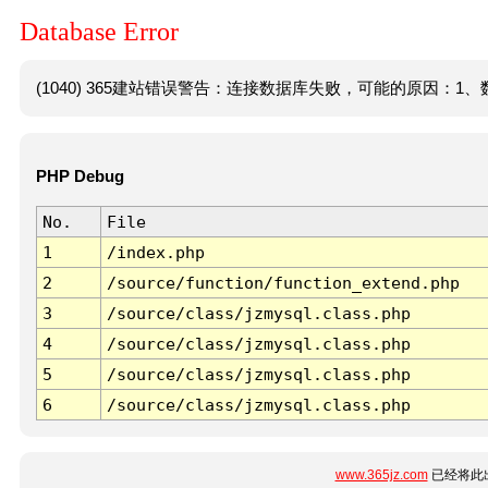
Database Error
(1040) 365建站错误警告：连接数据库失败，可能的原因：1、数
PHP Debug
No.
File
1
/index.php
2
/source/function/function_extend.php
3
/source/class/jzmysql.class.php
4
/source/class/jzmysql.class.php
5
/source/class/jzmysql.class.php
6
/source/class/jzmysql.class.php
www.365jz.com
已经将此