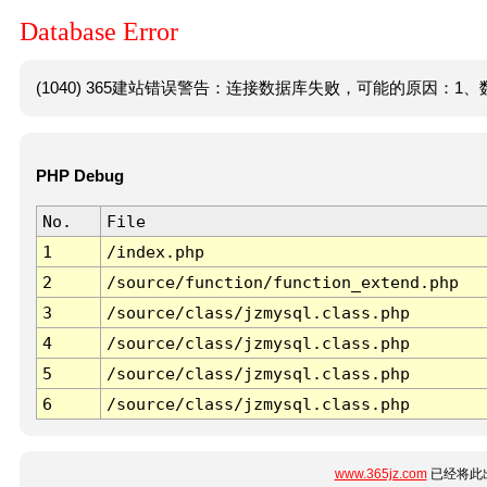
Database Error
(1040) 365建站错误警告：连接数据库失败，可能的原因：1、数
PHP Debug
No.
File
1
/index.php
2
/source/function/function_extend.php
3
/source/class/jzmysql.class.php
4
/source/class/jzmysql.class.php
5
/source/class/jzmysql.class.php
6
/source/class/jzmysql.class.php
www.365jz.com
已经将此