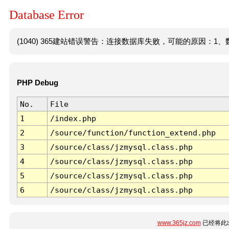
Database Error
(1040) 365建站错误警告：连接数据库失败，可能的原因：1、数
PHP Debug
No.
File
1
/index.php
2
/source/function/function_extend.php
3
/source/class/jzmysql.class.php
4
/source/class/jzmysql.class.php
5
/source/class/jzmysql.class.php
6
/source/class/jzmysql.class.php
www.365jz.com
已经将此