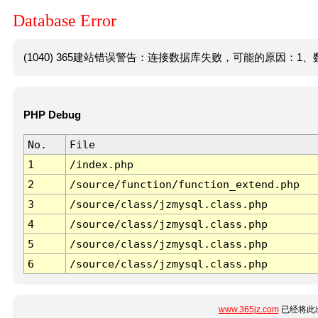
Database Error
(1040) 365建站错误警告：连接数据库失败，可能的原因：1、数
PHP Debug
No.
File
1
/index.php
2
/source/function/function_extend.php
3
/source/class/jzmysql.class.php
4
/source/class/jzmysql.class.php
5
/source/class/jzmysql.class.php
6
/source/class/jzmysql.class.php
www.365jz.com
已经将此