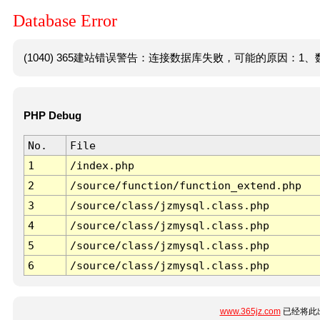
Database Error
(1040) 365建站错误警告：连接数据库失败，可能的原因：1、数
PHP Debug
No.
File
1
/index.php
2
/source/function/function_extend.php
3
/source/class/jzmysql.class.php
4
/source/class/jzmysql.class.php
5
/source/class/jzmysql.class.php
6
/source/class/jzmysql.class.php
www.365jz.com
已经将此