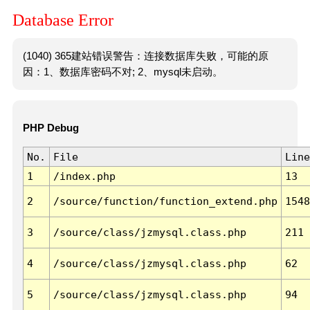
Database Error
(1040) 365建站错误警告：连接数据库失败，可能的原
因：1、数据库密码不对; 2、mysql未启动。
PHP Debug
No.
File
Line
1
/index.php
13
2
/source/function/function_extend.php
1548
3
/source/class/jzmysql.class.php
211
4
/source/class/jzmysql.class.php
62
5
/source/class/jzmysql.class.php
94