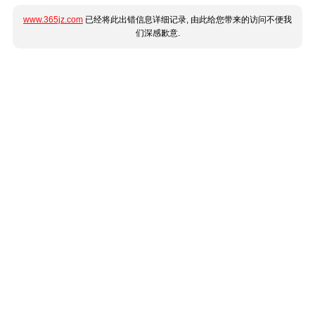
www.365jz.com
已经将此出错信息详细记录, 由此给您带来的访问不便我
们深感歉意.