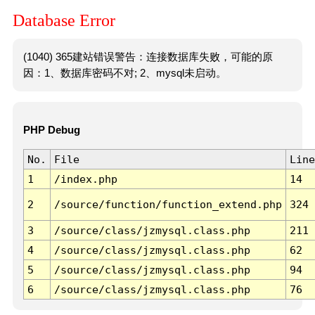
Database Error
(1040) 365建站错误警告：连接数据库失败，可能的原
因：1、数据库密码不对; 2、mysql未启动。
PHP Debug
No.
File
Line
1
/index.php
14
2
/source/function/function_extend.php
324
3
/source/class/jzmysql.class.php
211
4
/source/class/jzmysql.class.php
62
5
/source/class/jzmysql.class.php
94
6
/source/class/jzmysql.class.php
76