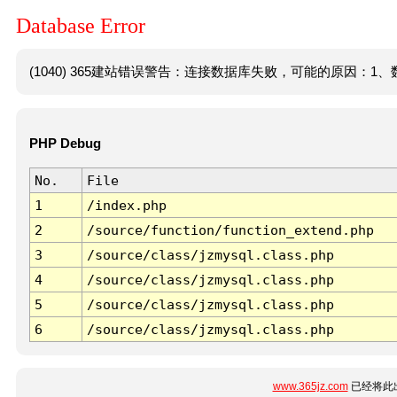
Database Error
(1040) 365建站错误警告：连接数据库失败，可能的原因：1、数
PHP Debug
No.
File
1
/index.php
2
/source/function/function_extend.php
3
/source/class/jzmysql.class.php
4
/source/class/jzmysql.class.php
5
/source/class/jzmysql.class.php
6
/source/class/jzmysql.class.php
www.365jz.com
已经将此