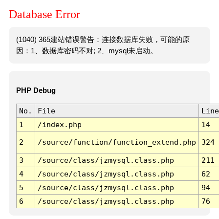
Database Error
(1040) 365建站错误警告：连接数据库失败，可能的原
因：1、数据库密码不对; 2、mysql未启动。
PHP Debug
No.
File
Line
1
/index.php
14
2
/source/function/function_extend.php
324
3
/source/class/jzmysql.class.php
211
4
/source/class/jzmysql.class.php
62
5
/source/class/jzmysql.class.php
94
6
/source/class/jzmysql.class.php
76