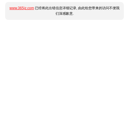
www.365jz.com
已经将此出错信息详细记录, 由此给您带来的访问不便我
们深感歉意.