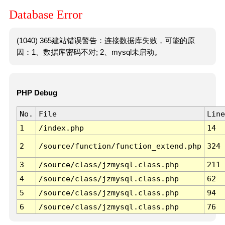
Database Error
(1040) 365建站错误警告：连接数据库失败，可能的原
因：1、数据库密码不对; 2、mysql未启动。
PHP Debug
No.
File
Line
1
/index.php
14
2
/source/function/function_extend.php
324
3
/source/class/jzmysql.class.php
211
4
/source/class/jzmysql.class.php
62
5
/source/class/jzmysql.class.php
94
6
/source/class/jzmysql.class.php
76