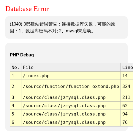
Database Error
(1040) 365建站错误警告：连接数据库失败，可能的原
因：1、数据库密码不对; 2、mysql未启动。
PHP Debug
No.
File
Line
1
/index.php
14
2
/source/function/function_extend.php
324
3
/source/class/jzmysql.class.php
211
4
/source/class/jzmysql.class.php
62
5
/source/class/jzmysql.class.php
94
6
/source/class/jzmysql.class.php
76