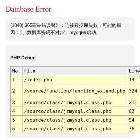
Database Error
(1040) 365建站错误警告：连接数据库失败，可能的原
因：1、数据库密码不对; 2、mysql未启动。
PHP Debug
No.
File
Line
1
/index.php
14
2
/source/function/function_extend.php
324
3
/source/class/jzmysql.class.php
211
4
/source/class/jzmysql.class.php
62
5
/source/class/jzmysql.class.php
94
6
/source/class/jzmysql.class.php
76