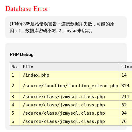
Database Error
(1040) 365建站错误警告：连接数据库失败，可能的原
因：1、数据库密码不对; 2、mysql未启动。
PHP Debug
No.
File
Line
1
/index.php
14
2
/source/function/function_extend.php
324
3
/source/class/jzmysql.class.php
211
4
/source/class/jzmysql.class.php
62
5
/source/class/jzmysql.class.php
94
6
/source/class/jzmysql.class.php
76