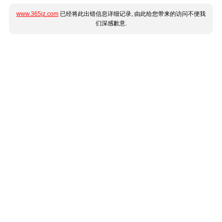
www.365jz.com
已经将此出错信息详细记录, 由此给您带来的访问不便我
们深感歉意.