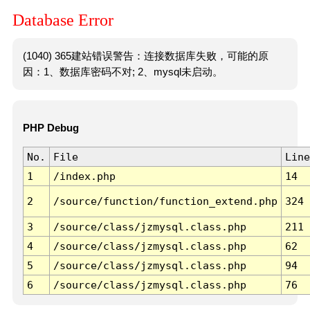
Database Error
(1040) 365建站错误警告：连接数据库失败，可能的原
因：1、数据库密码不对; 2、mysql未启动。
PHP Debug
No.
File
Line
1
/index.php
14
2
/source/function/function_extend.php
324
3
/source/class/jzmysql.class.php
211
4
/source/class/jzmysql.class.php
62
5
/source/class/jzmysql.class.php
94
6
/source/class/jzmysql.class.php
76