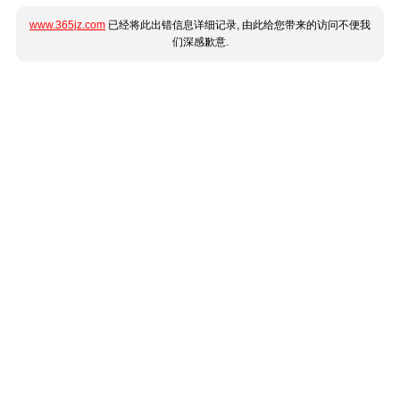
www.365jz.com
已经将此出错信息详细记录, 由此给您带来的访问不便我
们深感歉意.