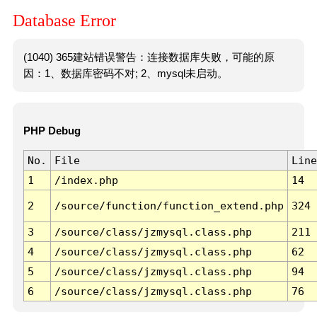
Database Error
(1040) 365建站错误警告：连接数据库失败，可能的原
因：1、数据库密码不对; 2、mysql未启动。
PHP Debug
No.
File
Line
1
/index.php
14
2
/source/function/function_extend.php
324
3
/source/class/jzmysql.class.php
211
4
/source/class/jzmysql.class.php
62
5
/source/class/jzmysql.class.php
94
6
/source/class/jzmysql.class.php
76