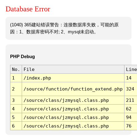
Database Error
(1040) 365建站错误警告：连接数据库失败，可能的原
因：1、数据库密码不对; 2、mysql未启动。
PHP Debug
No.
File
Line
1
/index.php
14
2
/source/function/function_extend.php
324
3
/source/class/jzmysql.class.php
211
4
/source/class/jzmysql.class.php
62
5
/source/class/jzmysql.class.php
94
6
/source/class/jzmysql.class.php
76