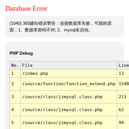
Database Error
(1040) 365建站错误警告：连接数据库失败，可能的原
因：1、数据库密码不对; 2、mysql未启动。
PHP Debug
No.
File
Line
1
/index.php
13
2
/source/function/function_extend.php
1548
3
/source/class/jzmysql.class.php
211
4
/source/class/jzmysql.class.php
62
5
/source/class/jzmysql.class.php
94