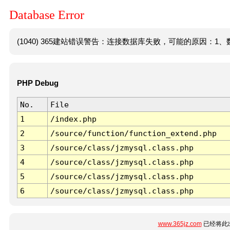
Database Error
(1040) 365建站错误警告：连接数据库失败，可能的原因：1、数
PHP Debug
No.
File
1
/index.php
2
/source/function/function_extend.php
3
/source/class/jzmysql.class.php
4
/source/class/jzmysql.class.php
5
/source/class/jzmysql.class.php
6
/source/class/jzmysql.class.php
www.365jz.com
已经将此