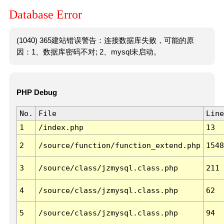
Database Error
(1040) 365建站错误警告：连接数据库失败，可能的原
因：1、数据库密码不对; 2、mysql未启动。
PHP Debug
No.
File
Line
1
/index.php
13
2
/source/function/function_extend.php
1548
3
/source/class/jzmysql.class.php
211
4
/source/class/jzmysql.class.php
62
5
/source/class/jzmysql.class.php
94