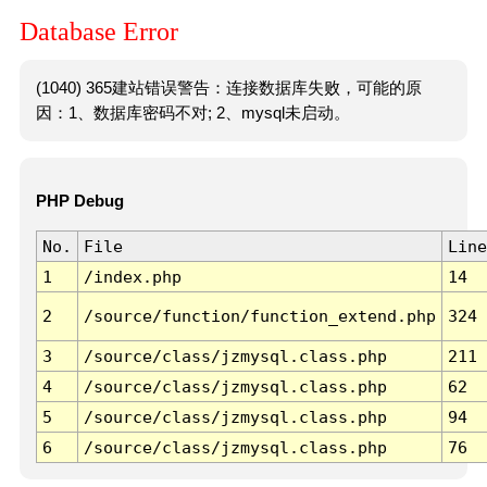
Database Error
(1040) 365建站错误警告：连接数据库失败，可能的原
因：1、数据库密码不对; 2、mysql未启动。
PHP Debug
No.
File
Line
1
/index.php
14
2
/source/function/function_extend.php
324
3
/source/class/jzmysql.class.php
211
4
/source/class/jzmysql.class.php
62
5
/source/class/jzmysql.class.php
94
6
/source/class/jzmysql.class.php
76