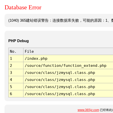
Database Error
(1040) 365建站错误警告：连接数据库失败，可能的原因：1、数
PHP Debug
No.
File
1
/index.php
2
/source/function/function_extend.php
3
/source/class/jzmysql.class.php
4
/source/class/jzmysql.class.php
5
/source/class/jzmysql.class.php
6
/source/class/jzmysql.class.php
www.365jz.com
已经将此