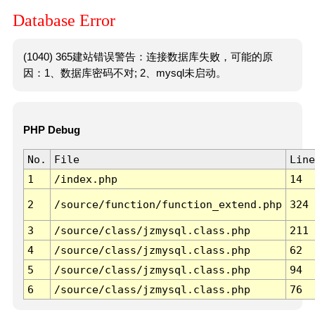
Database Error
(1040) 365建站错误警告：连接数据库失败，可能的原
因：1、数据库密码不对; 2、mysql未启动。
PHP Debug
No.
File
Line
1
/index.php
14
2
/source/function/function_extend.php
324
3
/source/class/jzmysql.class.php
211
4
/source/class/jzmysql.class.php
62
5
/source/class/jzmysql.class.php
94
6
/source/class/jzmysql.class.php
76