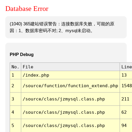
Database Error
(1040) 365建站错误警告：连接数据库失败，可能的原
因：1、数据库密码不对; 2、mysql未启动。
PHP Debug
No.
File
Line
1
/index.php
13
2
/source/function/function_extend.php
1548
3
/source/class/jzmysql.class.php
211
4
/source/class/jzmysql.class.php
62
5
/source/class/jzmysql.class.php
94