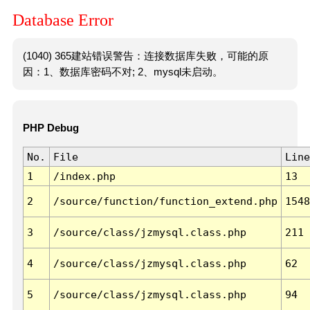
Database Error
(1040) 365建站错误警告：连接数据库失败，可能的原
因：1、数据库密码不对; 2、mysql未启动。
PHP Debug
No.
File
Line
1
/index.php
13
2
/source/function/function_extend.php
1548
3
/source/class/jzmysql.class.php
211
4
/source/class/jzmysql.class.php
62
5
/source/class/jzmysql.class.php
94