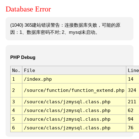
Database Error
(1040) 365建站错误警告：连接数据库失败，可能的原
因：1、数据库密码不对; 2、mysql未启动。
PHP Debug
No.
File
Line
1
/index.php
14
2
/source/function/function_extend.php
324
3
/source/class/jzmysql.class.php
211
4
/source/class/jzmysql.class.php
62
5
/source/class/jzmysql.class.php
94
6
/source/class/jzmysql.class.php
76