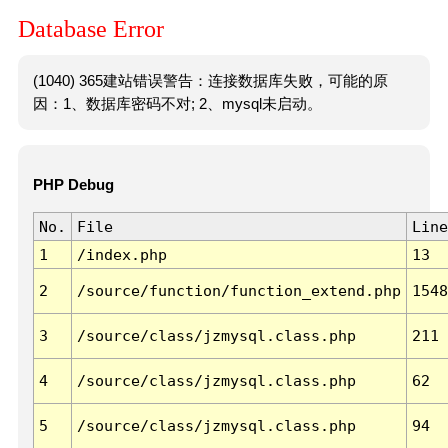
Database Error
(1040) 365建站错误警告：连接数据库失败，可能的原
因：1、数据库密码不对; 2、mysql未启动。
PHP Debug
No.
File
Line
1
/index.php
13
2
/source/function/function_extend.php
1548
3
/source/class/jzmysql.class.php
211
4
/source/class/jzmysql.class.php
62
5
/source/class/jzmysql.class.php
94