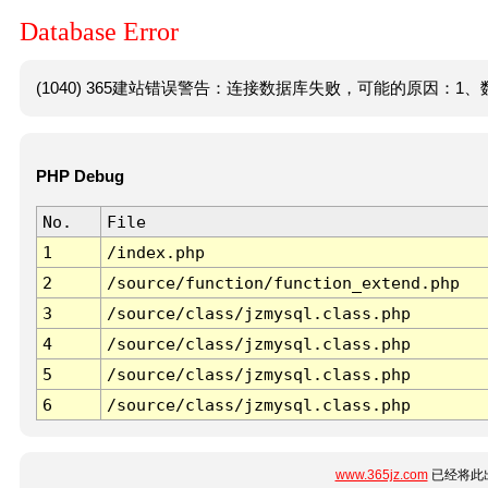
Database Error
(1040) 365建站错误警告：连接数据库失败，可能的原因：1、数
PHP Debug
No.
File
1
/index.php
2
/source/function/function_extend.php
3
/source/class/jzmysql.class.php
4
/source/class/jzmysql.class.php
5
/source/class/jzmysql.class.php
6
/source/class/jzmysql.class.php
www.365jz.com
已经将此